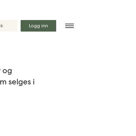
Logg inn
r og
om selges i