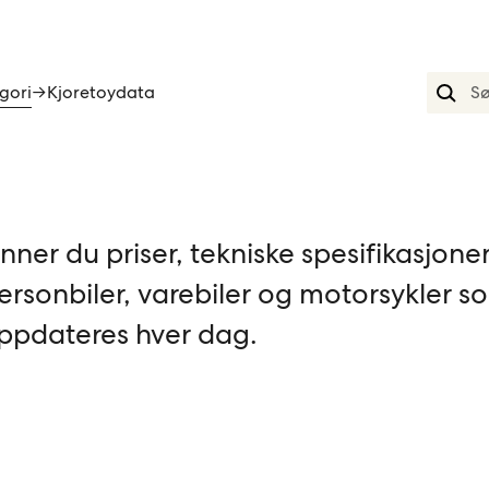
gori
→
Kjoretoydata
nner du priser, tekniske spesifikasjone
 personbiler, varebiler og motorsykler s
ppdateres hver dag.