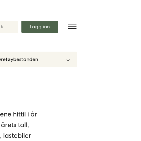
Logg inn
e hittil i år
årets tall,
 lastebiler