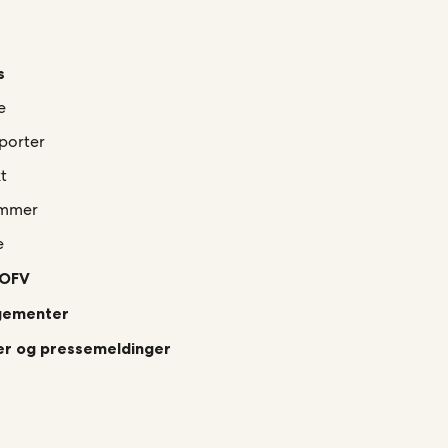
s
e
porter
t
mmer
e
 OFV
gementer
r og pressemeldinger