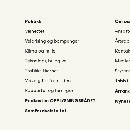
Politikk
Om os
Veinettet
Ansatt
Veiprising og bompenger
Årsrap
Klima og miljø
Kontak
Teknologi, bil og vei
Medle
Trafikksikkerhet
Styren
Veivalg for fremtiden
Jobb i
Rapporter og høringer
Arran
Podkasten OPPLYSNINGSRÅDET
Nyhete
Samferdselsteltet